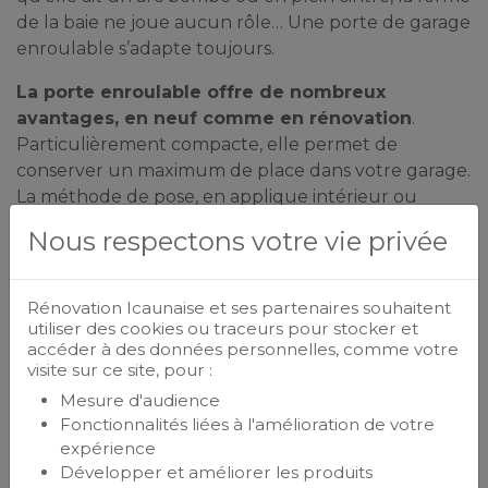
de la baie ne joue aucun rôle… Une porte de garage
enroulable s’adapte toujours.
La porte enroulable offre de nombreux
avantages, en neuf comme en rénovation
.
Particulièrement compacte, elle permet de
conserver un maximum de place dans votre garage.
La méthode de pose, en applique intérieur ou
extérieur présente le gros avantage de préserver le
Nous respectons votre vie privée
passage de la porte pour rentrer votre véhicule.
Son tablier composé de lames en aluminium à
double parois remplies de mousse isolante
Rénovation Icaunaise et ses partenaires souhaitent
apportera un vrai plus à votre garage.
utiliser des cookies ou traceurs pour stocker et
accéder à des données personnelles, comme votre
La porte de garage basculante
visite sur ce site, pour :
Mesure d'audience
Les portes basculantes sont depuis
Fonctionnalités liées à l'amélioration de votre
des décennies la valeur sure pour
expérience
fermer l’accès à votre garage.
Développer et améliorer les produits