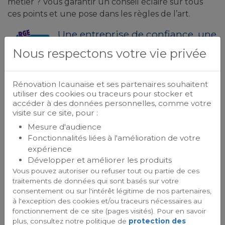
métier ? Vous garantir un conseil éclairé sur tous
ces points et une pose dans les règles de l’art.
Une entreprise de confiance, une
Assurance de Qualité
Nous respectons votre vie privée
Qualification et Certification Qualibat
gage de l'expertise technique au
Rénovation Icaunaise et ses partenaires souhaitent
service du consommateur... à votre service.
utiliser des cookies ou traceurs pour stocker et
accéder à des données personnelles, comme votre
visite sur ce site, pour :
Mesure d'audience
Fonctionnalités liées à l'amélioration de votre
expérience
Développer et améliorer les produits
Vous pouvez autoriser ou refuser tout ou partie de ces
traitements de données qui sont basés sur votre
consentement ou sur l'intérêt légitime de nos partenaires,
à l'exception des cookies et/ou traceurs nécessaires au
fonctionnement de ce site (pages visités). Pour en savoir
plus, consultez notre politique de
protection des