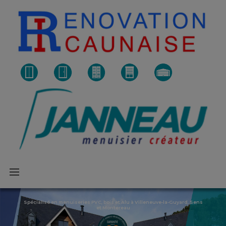
PVC, bois et Alu à Villeneuve-la-Guyard, Sens
et Montereau